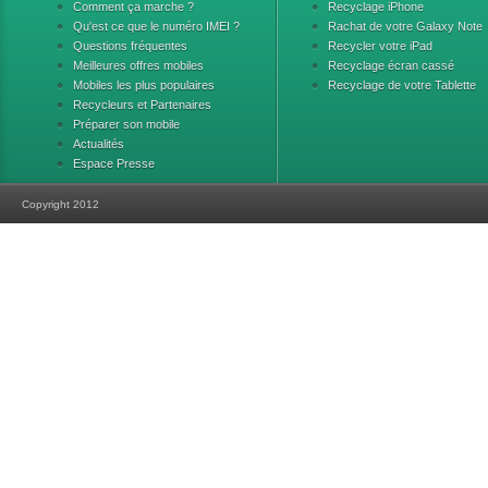
Comment ça marche ?
Recyclage iPhone
Qu'est ce que le numéro IMEI ?
Rachat de votre Galaxy Note
Questions fréquentes
Recycler votre iPad
Meilleures offres mobiles
Recyclage écran cassé
Mobiles les plus populaires
Recyclage de votre Tablette
Recycleurs et Partenaires
Préparer son mobile
Actualités
Espace Presse
Copyright 2012