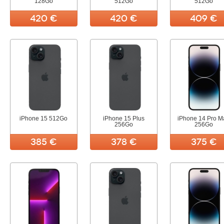
128Go
512Go
512Go
420 €
420 €
409 €
iPhone 15 512Go
iPhone 15 Plus
iPhone 14 Pro M
256Go
256Go
385 €
378 €
375 €