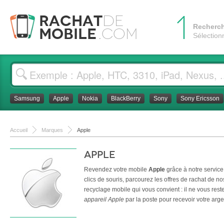
1
Rachat
de
Recherc
Mobile
.com
Sélection
Samsung
Apple
Nokia
BlackBerry
Sony
Sony Ericsson
Accueil
Marques
Apple
Apple
Revendez votre mobile
Apple
grâce à notre servic
clics de souris, parcourez les offres de rachat de nos
recyclage mobile qui vous convient : il ne vous rest
appareil Apple
par la poste pour recevoir votre arge