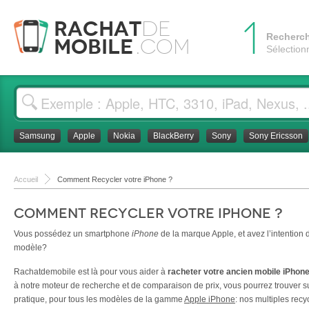
1
Rachat
de
Recherc
Mobile
.com
Sélection
Samsung
Apple
Nokia
BlackBerry
Sony
Sony Ericsson
Accueil
Comment Recycler votre iPhone ?
Comment Recycler votre iPhone ?
Vous possédez un smartphone
iPhone
de la marque Apple, et avez l’intentio
modèle?
Rachatdemobile est là pour vous aider à
racheter votre ancien mobile iPhon
à notre moteur de recherche et de comparaison de prix, vous pourrez trouver sur
pratique, pour tous les modèles de la gamme
Apple iPhone
: nos multiples rec