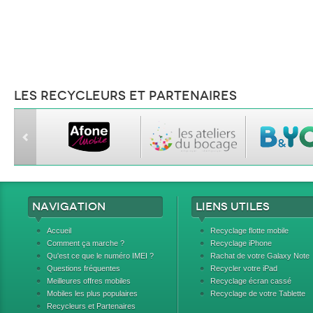
Les recycleurs et partenaires
Navigation
Liens utiles
Accueil
Recyclage flotte mobile
Comment ça marche ?
Recyclage iPhone
Qu'est ce que le numéro IMEI ?
Rachat de votre Galaxy Note
Questions fréquentes
Recycler votre iPad
Meilleures offres mobiles
Recyclage écran cassé
Mobiles les plus populaires
Recyclage de votre Tablette
Recycleurs et Partenaires