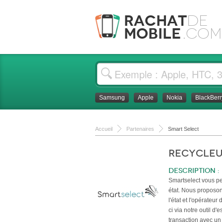
Rachat
de
Mobile
.com
Samsung
Apple
Nokia
BlackBerr
Accueil
Partenaires
Smart Select
Recycle
Description :
Smartselect vous pe
état. Nous proposon
l'état et l'opérateu
ci via notre outil d
transaction avec un s