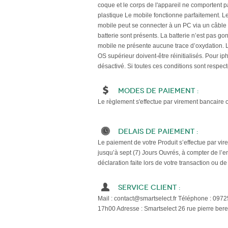
coque et le corps de l'appareil ne comportent
plastique Le mobile fonctionne parfaitement. Le
mobile peut se connecter à un PC via un câble 
batterie sont présents. La batterie n’est pas go
mobile ne présente aucune trace d’oxydation.
OS supérieur doivent-être réinitialisés. Pour ip
désactivé. Si toutes ces conditions sont respect
Modes de paiement :
Le règlement s'effectue par virement bancaire 
Delais de paiement :
Le paiement de votre Produit s’effectue par vir
jusqu’à sept (7) Jours Ouvrés, à compter de l’en
déclaration faite lors de votre transaction ou d
Service client :
Mail : contact@smartselect.fr Téléphone : 097
17h00 Adresse : Smartselect 26 rue pierre ber