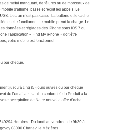
 pas de métal manquant, de fêlures ou de morceaux de
 mobile s’allume, passe et reçoit les appels. Le
USB. L’écran n’est pas cassé. La batterie et le cache
nflée et elle fonctionne. Le mobile prend la charge. Le
 Les données et réglages des iPhone sous iOS 7 ou
hone l’application « Find My iPhone » doit être
ées, votre mobile est fonctionnel.
ou par chèque.
ement jusqu’à cinq (5) jours ouvrés ou par chèque
voi de l’email attestant la conformité du Produit à la
e votre acceptation de Notre nouvelle offre d’achat.
2549294 Horaires : Du lundi au vendredi de 9h30 à
egovoy 08000 Charleville Mézières