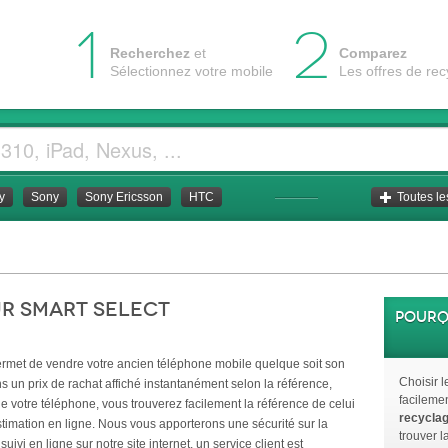
1
2
Recherchez
et
Comparez
Sélectionnez votre mobile
Les offres de re
y
Sony
Sony Ericsson
HTC
Toutes l
ur
Smart Select
Pourq
rmet de vendre votre ancien téléphone mobile quelque soit son
Choisir 
s un prix de rachat affiché instantanément selon la référence,
facileme
r de votre téléphone, vous trouverez facilement la référence de celui
recycla
'estimation en ligne. Nous vous apporterons une sécurité sur la
trouver l
uivi en ligne sur notre site internet, un service client est