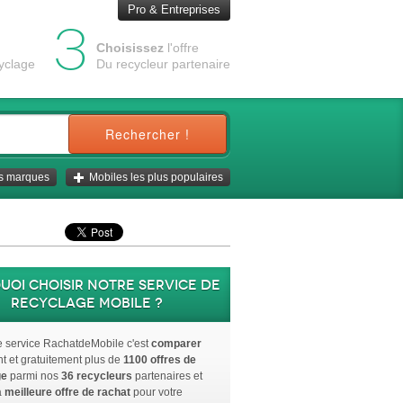
Pro & Entreprises
3
Choisissez
l'offre
cyclage
Du recycleur partenaire
Rechercher !
es marques
Mobiles les plus populaires
uoi choisir notre service de
recyclage mobile ?
le service RachatdeMobile c'est
comparer
nt et gratuitement plus de
1100 offres de
ge
parmi nos
36 recycleurs
partenaires et
a
meilleure offre de rachat
pour votre