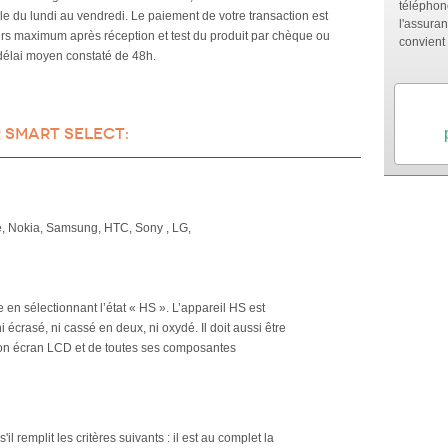
téléphon
e du lundi au vendredi. Le paiement de votre transaction est
l'assuran
urs maximum après réception et test du produit par chèque ou
convient 
délai moyen constaté de 48h.
 Smart Select:
le, Nokia, Samsung, HTC, Sony , LG,
en sélectionnant l’état « HS ». L’appareil HS est
i écrasé, ni cassé en deux, ni oxydé. Il doit aussi être
son écran LCD et de toutes ses composantes
 remplit les critères suivants : il est au complet la