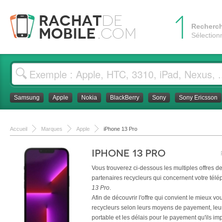
1
Rachat
de
Recherc
Mobile
.com
Sélection
Samsung
Apple
Nokia
BlackBerry
Sony
Sony Ericsson
Accueil
Marques
Apple
iPhone 13 Pro
iPhone 13 Pro
Vous trouverez ci-dessous les multiples offres d
partenaires recycleurs qui concernent votre tél
13 Pro
.
Afin de découvrir l'offre qui convient le mieux v
recycleurs selon leurs moyens de payement, leurs 
portable et les délais pour le payement qu'ils im