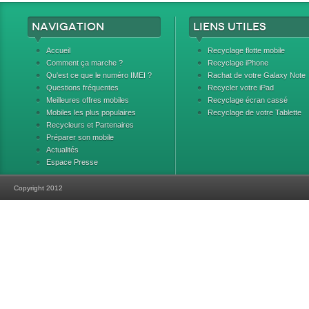
Navigation
Liens utiles
Accueil
Recyclage flotte mobile
Comment ça marche ?
Recyclage iPhone
Qu'est ce que le numéro IMEI ?
Rachat de votre Galaxy Note
Questions fréquentes
Recycler votre iPad
Meilleures offres mobiles
Recyclage écran cassé
Mobiles les plus populaires
Recyclage de votre Tablette
Recycleurs et Partenaires
Préparer son mobile
Actualités
Espace Presse
Copyright 2012