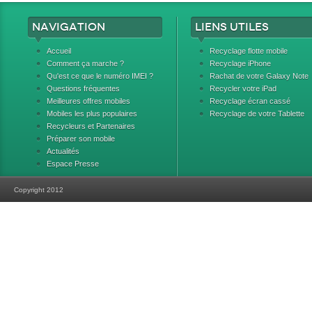
Navigation
Liens utiles
Accueil
Recyclage flotte mobile
Comment ça marche ?
Recyclage iPhone
Qu'est ce que le numéro IMEI ?
Rachat de votre Galaxy Note
Questions fréquentes
Recycler votre iPad
Meilleures offres mobiles
Recyclage écran cassé
Mobiles les plus populaires
Recyclage de votre Tablette
Recycleurs et Partenaires
Préparer son mobile
Actualités
Espace Presse
Copyright 2012