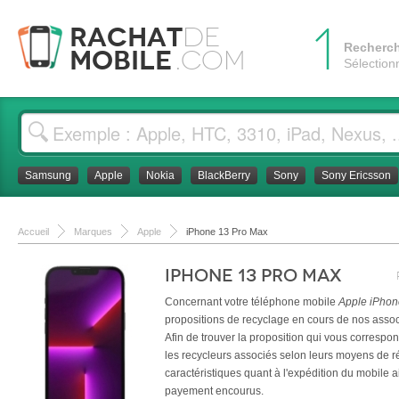
1
Rachat
de
Recherc
Mobile
.com
Sélection
Samsung
Apple
Nokia
BlackBerry
Sony
Sony Ericsson
Accueil
Marques
Apple
iPhone 13 Pro Max
iPhone 13 Pro Max
Concernant votre téléphone mobile
Apple iPhon
propositions de recyclage en cours de nos assoc
Afin de trouver la proposition qui vous corresp
les recycleurs associés selon leurs moyens de rét
caractéristiques quant à l'expédition du mobile a
payement encourus.