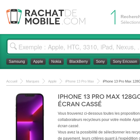
1
Rachat
de
Recherc
Mobile
.com
Sélection
Samsung
Apple
Nokia
BlackBerry
Sony
Sony Ericsson
Accueil
Marques
Apple
iPhone 13 Pro Max
iPhone 13 Pro Max 128
iPhone 13 Pro Max 128G
écran cassé
Vous trouverez ci-dessous toutes les propositio
collaborateurs recycleurs pour votre mobile
Appl
écran cassé
.
Vous avez la possibilité de sélectionner les rec
de payement, leurs critères quant à l'expédition