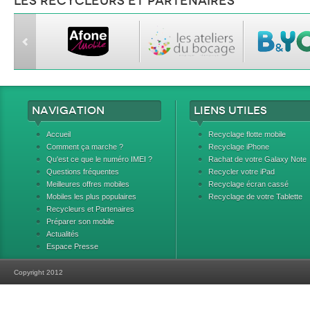
Les recycleurs et partenaires
Navigation
Liens utiles
Accueil
Recyclage flotte mobile
Comment ça marche ?
Recyclage iPhone
Qu'est ce que le numéro IMEI ?
Rachat de votre Galaxy Note
Questions fréquentes
Recycler votre iPad
Meilleures offres mobiles
Recyclage écran cassé
Mobiles les plus populaires
Recyclage de votre Tablette
Recycleurs et Partenaires
Préparer son mobile
Actualités
Espace Presse
Copyright 2012