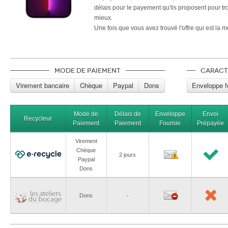
délais pour le payement qu'ils proposent pour tro
mieux.
Une fois que vous avez trouvé l'offre qui est la m
reste plus qu'à envoyer votre téléphone
Apple i
écran cassé
et attendre paisiblement le temps 
envoyée.
Mode de paiement
Caract
Virement bancaire
Chèque
Paypal
Dons
Enveloppe f
Mode de
Délais de
Enveloppe
Envoi
Recycleur
Paiement
Paiement
Fournie
Prépayée
Virement
Chèque
2 jours
Paypal
Dons
Dons
-