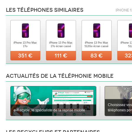
Les téléphones similaires
iPhone 1
iPhone 13 Pro Max
iPhone 13 Pro Max
iPhone 13 Pro Max
iPhone 1
1To
1To écran cassé
512Go écran cassé
51
351 €
111 €
83 €
32
Actualités de la téléphonie mobile
Choisissez vos
e-Recycle, le spécialiste de la reprise mobile
téléphones porta