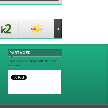
Partager
Faites découvrir
RachatdeMobile
à votre
entourage !