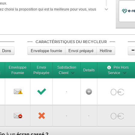
ieux.
z choisi la proposition qui est la meilleure pour vous, vous
 expédier votre téléphone portable
Apple iPhone 15 Pro
er paisiblement le temps que votre dû vous soit transféré.
Caractéristiques du recycleur
Dons
Enveloppe fournie
Envoi prépayé
Hotline
e
Enveloppe
Envoi
Satisfaction
Prix Hors
Details
t
Fournie
Prépayée
Client
Service
0€
-
0€
-
-
Go
à un
écran cassé ?