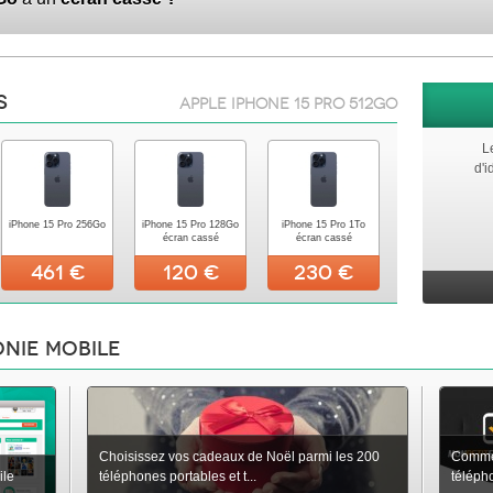
s
Apple iPhone 15 Pro 512Go
L
d'i
iPhone 15 Pro 256Go
iPhone 15 Pro 128Go
iPhone 15 Pro 1To
écran cassé
écran cassé
461 €
120 €
230 €
onie mobile
Choisissez vos cadeaux de Noël parmi les 200
Commen
ile
téléphones portables et t...
téléph