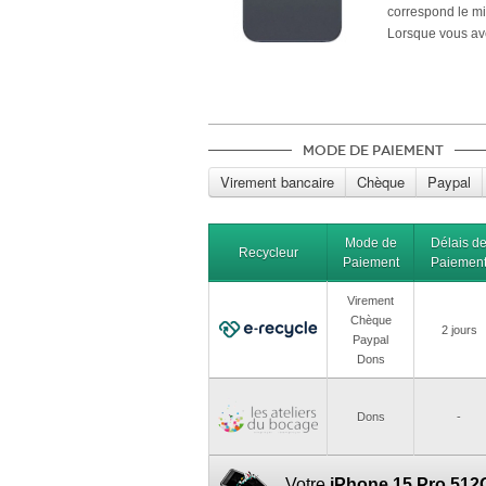
correspond le m
Lorsque vous ave
n'avez plus qu'à
512Go
et patient
Mode de paiement
Virement bancaire
Chèque
Paypal
Mode de
Délais d
Recycleur
Paiement
Paiemen
Virement
Chèque
2 jours
Paypal
Dons
Dons
-
Votre
iPhone 15 Pro 512