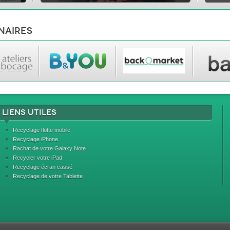
naires
Liens utiles
Recyclage flotte mobile
Recyclage iPhone
Rachat de votre Galaxy Note
Recycler votre iPad
Recyclage écran cassé
Recyclage de votre Tablette