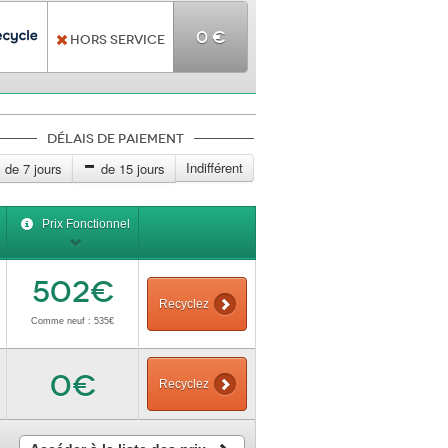
0 €
Hors service
Délais de paiement
Indifférent
de 7 jours
de 15 jours
Prix Fonctionnel
502€
Recyclez
Comme neuf : 535€
0€
Recyclez