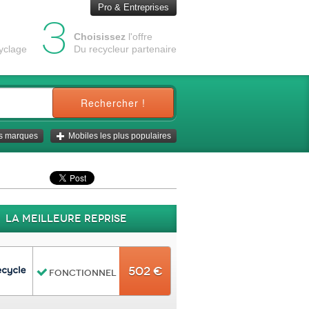
Pro & Entreprises
3
Choisissez
l'offre
cyclage
Du recycleur partenaire
Rechercher !
es marques
Mobiles les plus populaires
La meilleure reprise
502 €
Fonctionnel