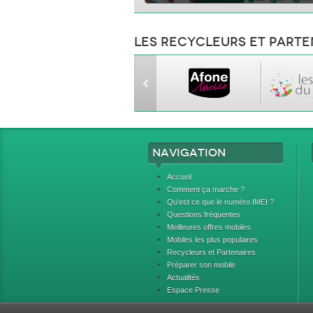
Les recycleurs et parte
Navigation
Accueil
Comment ça marche ?
Qu'est ce que le numéro IMEI ?
Questions fréquentes
Meilleures offres mobiles
Mobiles les plus populaires
Recycleurs et Partenaires
Préparer son mobile
Actualités
Espace Presse