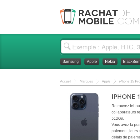
Rachat
de
Mobile
.com
Samsung
Apple
Nokia
BlackBerr
Accueil
Marques
Apple
iPhone 15 Pr
iPhone 
Retrouvez ici to
collaborateurs r
512Go
.
Vous avez la poss
paiement, leurs c
délais de paiemen