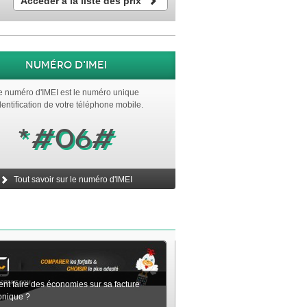
Accéder à la liste des prix
Numéro d'IMEI
e numéro d'IMEI est le numéro unique
dentification de votre téléphone mobile.
*#06#
Tout savoir sur le numéro d'IMEI
t faire des économies sur sa facture
onique ?