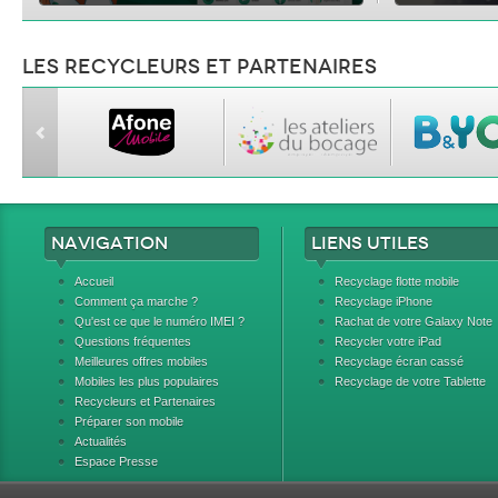
Les recycleurs et partenaires
Navigation
Liens utiles
Accueil
Recyclage flotte mobile
Comment ça marche ?
Recyclage iPhone
Qu'est ce que le numéro IMEI ?
Rachat de votre Galaxy Note
Questions fréquentes
Recycler votre iPad
Meilleures offres mobiles
Recyclage écran cassé
Mobiles les plus populaires
Recyclage de votre Tablette
Recycleurs et Partenaires
Préparer son mobile
Actualités
Espace Presse