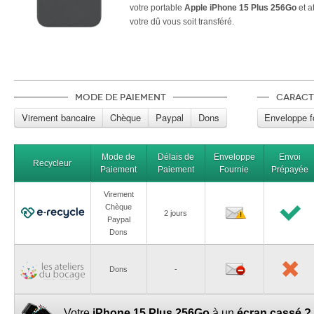
votre portable
Apple iPhone 15 Plus 256Go
et a
votre dû vous soit transféré.
Mode de paiement
Caract
Virement bancaire
Chèque
Paypal
Dons
Enveloppe f
Mode de
Délais de
Enveloppe
Envoi
Recycleur
Paiement
Paiement
Fournie
Prépayée
Virement
Chèque
2 jours
Paypal
Dons
Dons
-
Votre
iPhone 15 Plus 256Go
à un
écran cassé ?