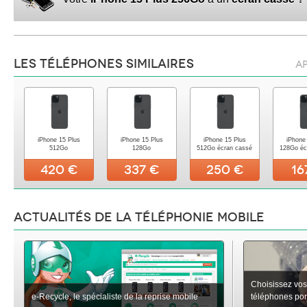
Les téléphones similaires
Ap
iPhone 15 Plus
iPhone 15 Plus
iPhone 15 Plus
iPhone
512Go
128Go
512Go écran cassé
128Go éc
420 €
337 €
250 €
16
Actualités de la téléphonie mobile
Choisissez vos
e-Recycle, le spécialiste de la reprise mobile
téléphones porta