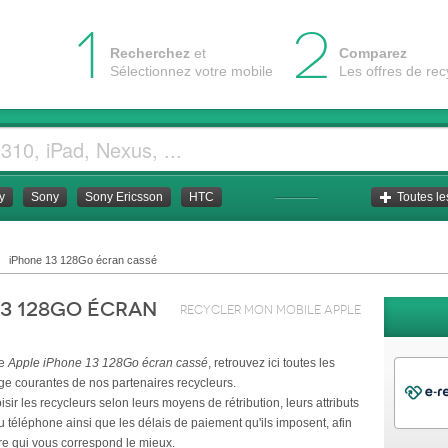
1
2
Recherchez
et
Comparez
Sélectionnez votre mobile
Les offres de re
y
Sony
Sony Ericsson
HTC
Toutes l
iPhone 13 128Go écran cassé
13 128Go écran
Recycler mon mobile
Apple
le
Apple iPhone 13 128Go écran cassé
, retrouvez ici toutes les
age courantes de nos partenaires recycleurs.
ir les recycleurs selon leurs moyens de rétribution, leurs attributs
u téléphone ainsi que les délais de paiement qu'ils imposent, afin
fre qui vous correspond le mieux.