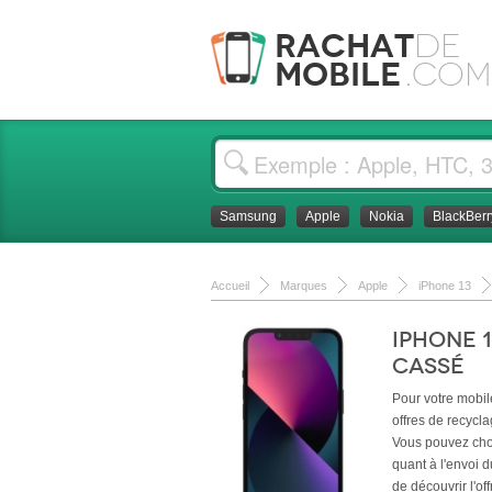
Rachat
de
Mobile
.com
Samsung
Apple
Nokia
BlackBerr
Accueil
Marques
Apple
iPhone 13
iPhone 
cassé
Pour votre mobi
offres de recycl
Vous pouvez chois
quant à l'envoi d
de découvrir l'of