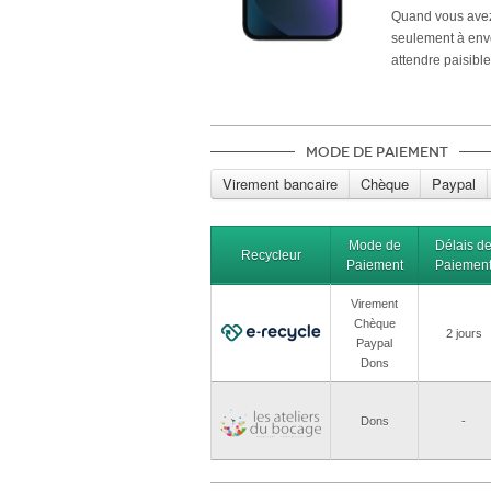
Quand vous avez 
seulement à env
attendre paisibl
Mode de paiement
Virement bancaire
Chèque
Paypal
Mode de
Délais d
Recycleur
Paiement
Paiemen
Virement
Chèque
2 jours
Paypal
Dons
Dons
-