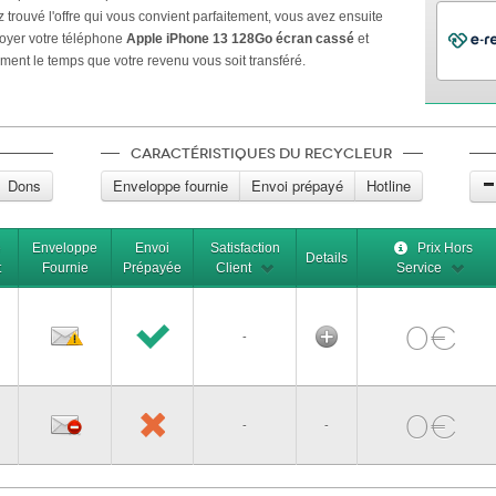
trouvé l'offre qui vous convient parfaitement, vous avez ensuite
oyer votre téléphone
Apple iPhone 13 128Go écran cassé
et
ement le temps que votre revenu vous soit transféré.
Caractéristiques du recycleur
Dons
Enveloppe fournie
Envoi prépayé
Hotline
e
Enveloppe
Envoi
Satisfaction
Prix Hors
Details
t
Fournie
Prépayée
Client
Service
0€
-
0€
-
-