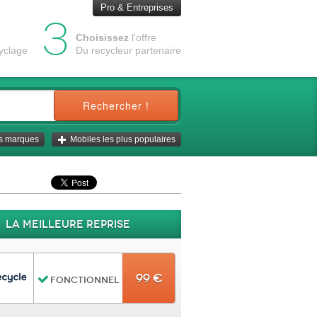
Pro & Entreprises
3
Choisissez
l'offre
cyclage
Du recycleur partenaire
Rechercher !
es marques
Mobiles les plus populaires
La meilleure reprise
99 €
Fonctionnel