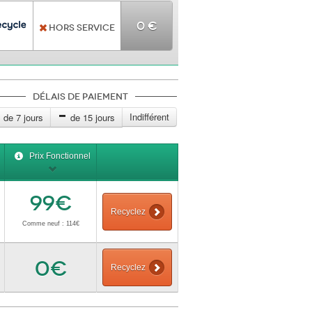
0 €
Hors service
Délais de paiement
Indifférent
de 7 jours
de 15 jours
Prix Fonctionnel
99€
Recyclez
Comme neuf : 114€
0€
Recyclez