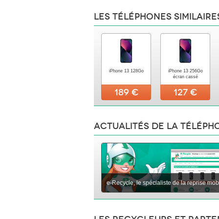
Les téléphones similaire
iPhone 13 128Go
iPhone 13 256Go
écran cassé
189 €
127 €
Actualités de la téléph
e-Recycle, le spécialiste de la reprise mob