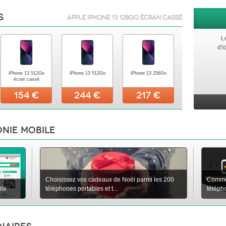
s
Apple iPhone 13 128Go écran cassé
L
d'i
iPhone 13 512Go
iPhone 13 512Go
iPhone 13 256Go
écran cassé
154 €
244 €
217 €
onie mobile
Choisissez vos cadeaux de Noël parmi les 200
Commen
ile
téléphones portables et t...
téléph